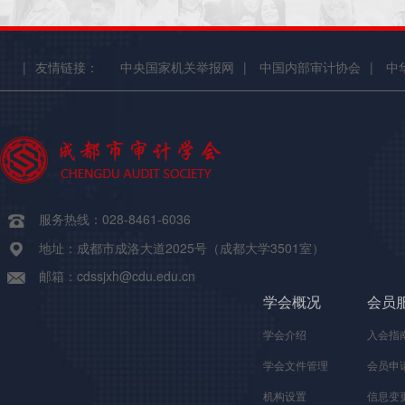
|
友情链接：
中央国家机关举报网
|
中国内部审计协会
|
中
服务热线：028-8461-6036
地址：成都市成洛大道2025号（成都大学3501室）
邮箱：cdssjxh@cdu.edu.cn
学会概况
会员
学会介绍
入会指
学会文件管理
会员申
机构设置
信息变