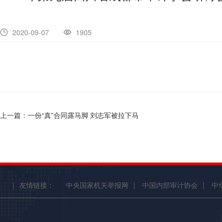
2020-09-07
1905
上一篇：一份“真”合同露马脚 刘志军被拉下马
|
友情链接：
中央国家机关举报网
|
中国内部审计协会
|
中