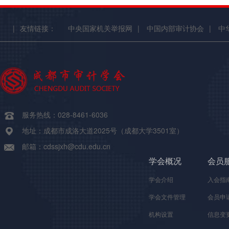
|
友情链接：
中央国家机关举报网
|
中国内部审计协会
|
中
服务热线：028-8461-6036
地址：成都市成洛大道2025号（成都大学3501室）
邮箱：cdssjxh@cdu.edu.cn
学会概况
会员
学会介绍
入会指
学会文件管理
会员申
机构设置
信息变