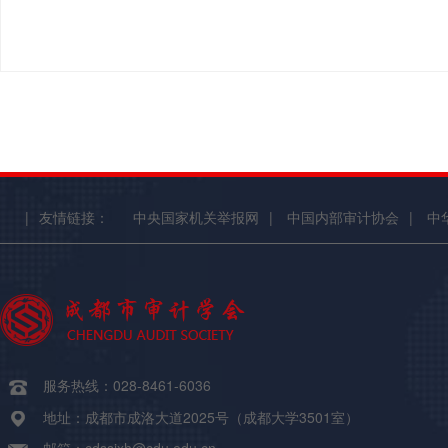
|
友情链接：
中央国家机关举报网
|
中国内部审计协会
|
中
服务热线：028-8461-6036
地址：成都市成洛大道2025号（成都大学3501室）
邮箱：cdssjxh@cdu.edu.cn