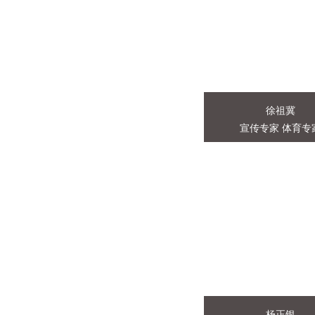
师。2012年毕业于武
家遥感重点实验室遥感
术专业工程硕士，201
为测绘..
徐祖冀
宣传专家 体育专
徐祖冀
宣传专家 体育专家
国家体育总局认证的职
纪人AVS——国际价值
认证的助理价值工程师
川省十大海创新锐中国
学会..
杨正银