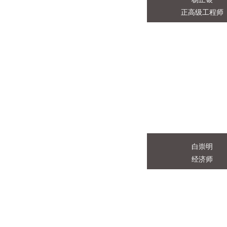
正高级工程师
杨正银
正高级工程师
自然资源部第三航测遥
程师工作与研究方向是
与遥感。 参与或主持的
省部级重大测绘工程项目：
白崇明
经济师
白崇明
经济师
1986年毕业于中央广