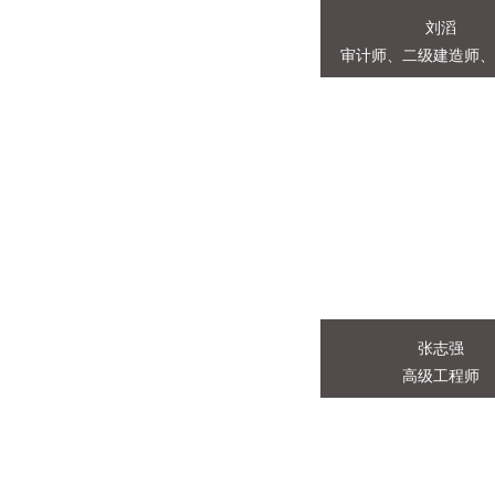
刘滔
审计师、二级建造师
刘滔
审计师、二级建造师、
2004.9-2008.6 西南
土木工程专业学习 2008.
2019.7 邛崃市规划和
作2019.8-..
张志强
高级工程师
张志强
高级工程师
张志强，注册测绘师、