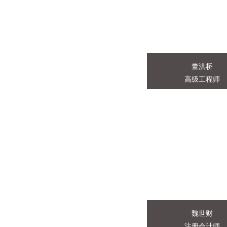
学企业管理专业（脱厂
年)1998年前在水电十
作，曾任经营管理科长
总经济师、..
董洪桥
高级工程师
董洪桥
高级工程师
1994. 09-198My07
学 (原河北建筑科技学院
设系给水排水专业(本
科):1998.08- 2009.
基本建..
魏世财
注册会计师