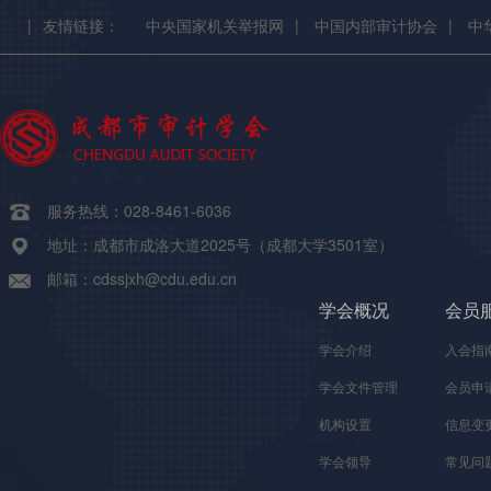
|
友情链接：
中央国家机关举报网
|
中国内部审计协会
|
中
服务热线：028-8461-6036
地址：成都市成洛大道2025号（成都大学3501室）
邮箱：cdssjxh@cdu.edu.cn
学会概况
会员
学会介绍
入会指
学会文件管理
会员申
机构设置
信息变
学会领导
常见问