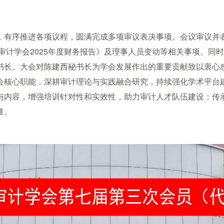
有序推进各项议程，圆满完成多项审议表决事项。会议审议并表
市审计学会2025年度财务报告》及理事人员变动等相关事项。
书长。大会对陈建西秘书长为学会发展作出的重要贡献致以衷心
会核心职能，深耕审计理论与实践融合研究，持续强化学术平台
与内容，增强培训针对性和实效性，助力审计人才队伍建设；传
量。