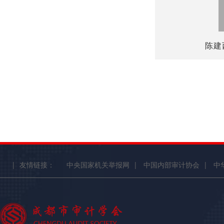
陈建
|
友情链接：
中央国家机关举报网
|
中国内部审计协会
|
中